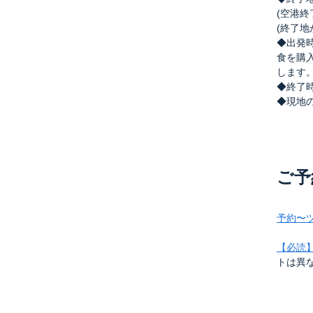
(空港
(終了
◆出発時
食を購
します
◆終了
◆現地
ご予
予約〜
【必読
トは異