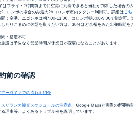
終了はフライト2時間前までに空港に到着できると当社が判断した場合のみ
地がコロンボの場合のみ最大2hコロンボ市内タクシー利用可。詳細は
こち
間：空港、ニゴンボは朝7:00-11:00、コロンボ朝6:00-9:00で指定可
入したりこまめに休憩を取りたい方は、30分ほど余裕をみた出発時間を
。
時間：指定不可
の施設は予告なく営業時間が休業日が変更になることがあります。
約前の確認
ツアー終了までの流れを紹介
】スリランカ観光スケジュールの注意点！
Google Mapsと実際の所要
なる理由等、よくあるトラブル例を説明しています。