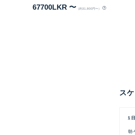
67700LKR 〜
（約31,800円〜）
スケ
１
 朝