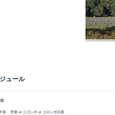
ジュール
日目
-午前
空港 or ニゴンボ or コロンボ出発