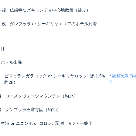
午後
仏歯寺などキャンディ中心地散策（徒歩）
-夜
ダンブッラ or シーギリヤエリアのホテル到着
日目
ホテル出発
ピドゥランガラロック or シーギリヤロック（約1.5h/
＊調整次第で両
可
約2h）
後
ローズクウォーツマウンテン（約1h）
後
ダンブッラ石窟寺院（約1h）
空港 or ニゴンボ or コロンボ到着 //ツアー終了