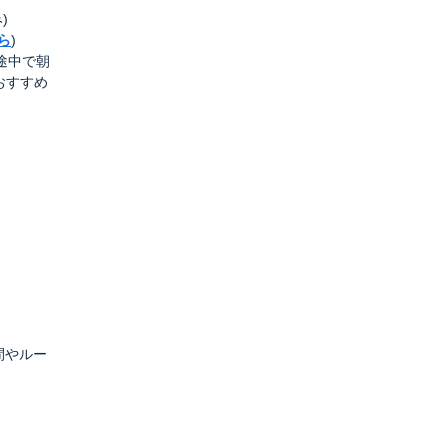
)
ら
)
。途中で朝
おすすめ
時間やルー