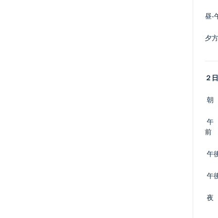
昼-
夕方
２
 朝
 午
前
 午
 午
 夜