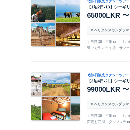
1泊2日観光タクシーツアー
【1泊2日-13】シーギ
65000LKR 〜
ヘリタンスカンダラマ
１日目 朝 空港 or ニゴン
道中でランチ 午後 サファリ
3泊4日観光タクシーツアー
【3泊4日-21】シーギ
99000LKR 〜
ヘリタンスカンダラマ
１日目 朝 空港 or ニゴ
変更も可 昼 ダンブッラ or