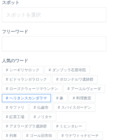
スポット
スポットを選択
フリーワード
人気のワード
シーギリヤロック
ダンブッラ石窟寺院
ピドゥランガラロック
ポロンナルワ遺跡群
ローズクウォーツマウンテン
アーユルヴェーダ
ヘリタンスカンダラマ
象
料理教室
サファリ
仏歯寺
スパイスガーデン
紅茶工場
ノリタケ
アヌラーダプラ遺跡群
ミヒンタレー
列車
ゴール旧市街
ウナワトゥナビーチ