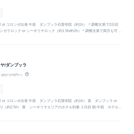
ンボ or コロンボ出発 午前 ダンブッラ石窟寺院（約1h） ＊調整次第で2日目
ガラロック or シーギリヤロック（約1.5h/約2h）＊調整次第で両方も可 ...
リヤ/ダンブッラ
（約27,076円〜）
ボ or コロンボ出発 午前 ダンブッラ石窟寺院（約1h） 昼 ダンブッラ or
（約2.5h） 夜 シーギリヤエリアのホテル到着 ２日目 朝-午前 ホテル...