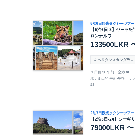
5泊6日観光タクシーツアー
【5泊6日-8】ヤーラ/
ロンナルワ
133500LKR 
ヘリタンスカンダラマ
１日目 朝-午前 空港 or
ホテル出発 午前-午後 サ
朝 ...
2泊3日観光タクシーツアー
【2泊3日-24】シーギ
79000LKR 〜