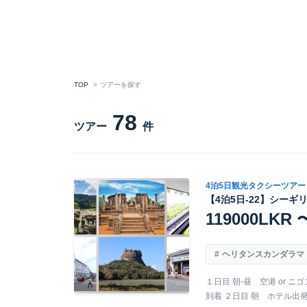
TOP
ツアーを探す
78
ツアー
件
4泊5日観光タクシーツアー
【4泊5日-22】シーギ
119000LKR 
ヘリタンスカンダラマ
１日目 朝-昼 空港 or ニ
到着 ２日目 朝 ホテル出発 