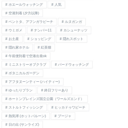
ホエールウォッチング
人気
空港到着 (夕方以降)
ベントタ、アフンガラビーチ
ルヌガンガ
ウミガメ
ナンバー11
カシューナッツ
お土産
ショッピング
隠れスポット
隠れ家ホテル
紅茶畑
午前便到着で空港出発ok
ミニストリーオブクラブ
バードウォッチング
ボタニカルガーデン
アフタヌーンティー (ハイティー)
ゆったりプラン
終日フリーあり
ホートンプレインズ国立公園（ワールズエンド）
ストルトフィッシング
ヒッカドゥワビーチ
熱気球 (ホットバルーン)
プージャ
日の出 (サンライズ)