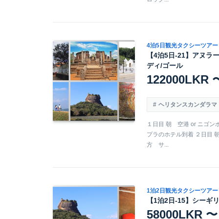
4泊5日観光タクシーツアー
【4泊5日-21】アヌラ
ディ/ゴール
122000LKR 
ヘリタンスカンダラマ
１日目 朝 空港 or ニゴ
プラのホテル到着 ２日目 
方 サ...
1泊2日観光タクシーツアー
【1泊2日-15】シーギ
58000LKR 〜