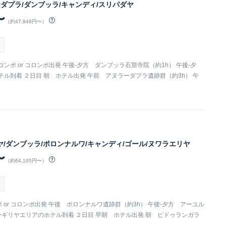
ーダプラ/ダンブッラ/キャンディ/スリパダヤ
〜
（約47,948円〜）
ニゴンボ or コロンボ出発 午後-夕方 ダンブッラ石窟寺院（約1h） 午後-夕
ル到着 ２日目 朝 ホテル出発 午前 アヌラーダプラ遺跡群（約3h） 午
ヤ/ダンブッラ/ポロンナルワ/キャンディ/ゴール/ヌワラエリヤ
〜
（約64,165円〜）
ンボ or コロンボ出発 午後 ポロンナルワ遺跡群（約3h） 午後-夕方 アーユル
ーギリヤエリアのホテル到着 ２日目 早朝 ホテル出発 朝 ピドゥランガラ