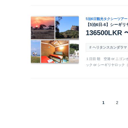
5泊6日観光タクシーツアー
【5泊6日-6】シーギリ
136500LKR 
ヘリタンスカンダラマ
１日目 朝 空港 or ニゴ
ック or シーギリヤロック（
1
2