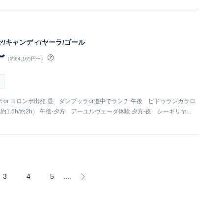
ヤ/キャンディ/ヤーラ/ゴール
〜
（約64,165円〜）
ンボ or コロンボ出発 昼 ダンブッラor道中でランチ 午後 ピドゥランガラロ
約1.5h/約2h） 午後-夕方 アーユルヴェーダ体験 夕方-夜 シーギリヤ...
3
4
5
...