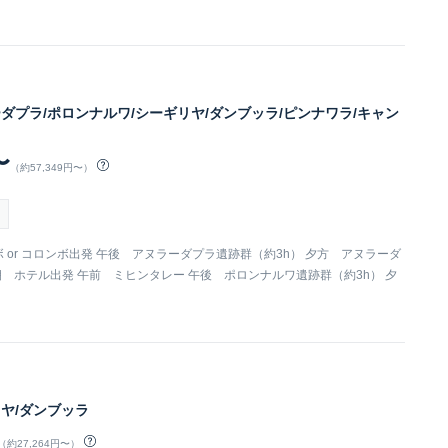
ーダプラ/ポロンナルワ/シーギリヤ/ダンブッラ/ピンナワラ/キャン
〜
（約57,349円〜）
ンボ or コロンボ出発 午後 アヌラーダプラ遺跡群（約3h） 夕方 アヌラーダ
朝 ホテル出発 午前 ミヒンタレー 午後 ポロンナルワ遺跡群（約3h） 夕
リヤ/ダンブッラ
（約27,264円〜）