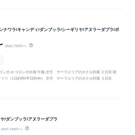
ピンナワラ/キャンディ/ダンブッラ/シーギリヤ/アヌラーダプラ/ポ
〜
（約62,755円〜）
 ニゴンボ or コロンボ出発 午後-夕方 ヤーラエリアのホテル到着 ２日目 朝
ファリ（1日約8h/半日約4h） 夕方 ヤーラエリアのホテル到着 ３日目
リヤ/ダンブッラ/アヌラーダプラ
（約37,136円〜）