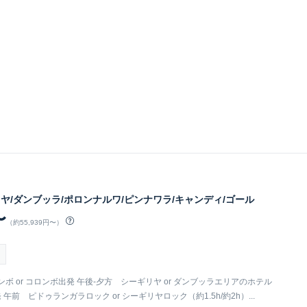
リヤ/ダンブッラ/ポロンナルワ/ピンナワラ/キャンディ/ゴール
〜
（約55,939円〜）
ゴンボ or コロンボ出発 午後-夕方 シーギリヤ or ダンブッラエリアのホテル
午前 ピドゥランガラロック or シーギリヤロック（約1.5h/約2h）...