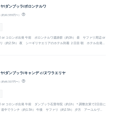
リヤ/ダンブッラ/ポロンナルワ
（約30,555円〜）
ボ or コロンボ出発 午前 ポロンナルワ遺跡群（約3h） 昼 サファリ周辺 or
（約2.5h） 夜 シーギリヤエリアのホテル到着 ２日目 朝 ホテル出発...
リヤ/ダンブッラ/キャンディ/ヌワラエリヤ
（約46,537円〜）
ンボ or コロンボ出発 午前 ダンブッラ石窟寺院（約1h）＊調整次第で2日目に
 道中でランチ（約1.5h） 午後 サファリ（約2.5h） 夕方 アーユルヴ...