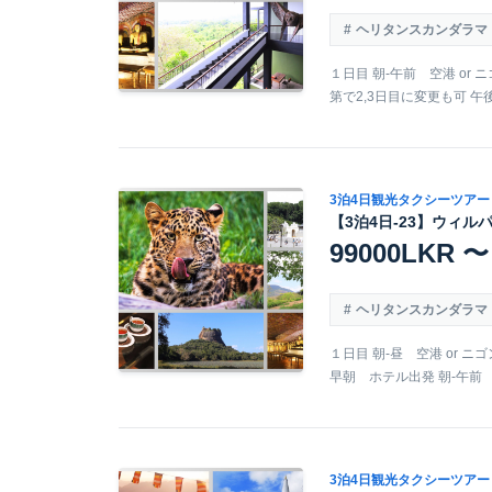
ヘリタンスカンダラマ
１日目 朝-午前 空港 or
第で2,3日目に変更も可 午後
3泊4日観光タクシーツアー
【3泊4日-23】ウィル
99000LKR 〜
ヘリタンスカンダラマ
１日目 朝-昼 空港 or 
早朝 ホテル出発 朝-午前 
3泊4日観光タクシーツアー