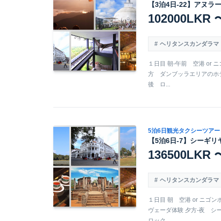
【3泊4日-22】アヌラ
102000LKR 
ヘリタンスカンダラマ
１日目 朝-午前 空港 or 
方 ダンブッラエリアのホテ
後 ロ...
5泊6日観光タクシーツアー
【5泊6日-7】シーギリ
136500LKR 
ヘリタンスカンダラマ
１日目 朝 空港 or ニゴ
ヴェーダ体験 夕方-夜 シ
ロック...