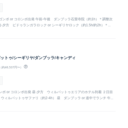
 ニゴンボ or コロンボ出発 午前-午後 ダンブッラ石窟寺院（約1h）＊調整次
-夕方 ピドゥランガラロック or シーギリヤロック（約1.5h/約2h）＊...
パットゥ/シーギリヤ/ダンブッラ/キャンディ
（約46,537円〜）
ニゴンボ or コロンボ出発 昼-夕方 ウィルパットゥエリアのホテル到着 ２日目
ウィルパットゥサファリ（約2-4h） 昼 ダンブッラ or 道中でランチ 午...