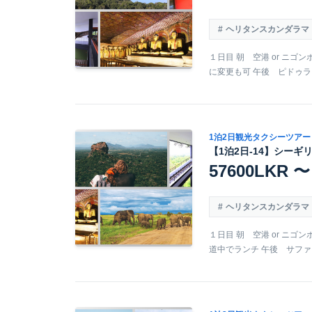
ヘリタンスカンダラマ
１日目 朝 空港 or ニゴ
に変更も可 午後 ピドゥラン
1泊2日観光タクシーツアー
【1泊2日-14】シーギ
57600LKR 〜
ヘリタンスカンダラマ
１日目 朝 空港 or ニゴン
道中でランチ 午後 サファリ