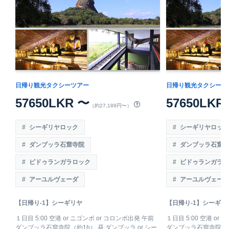
日帰り観光タクシーツアー
日帰り観光タクシーツ
57650LKR 〜
57650LKR
（約27,189円〜）
シーギリヤロック
シーギリヤロック
ダンブッラ石窟寺院
ダンブッラ石窟寺
ピドゥランガラロック
ピドゥランガラロ
アーユルヴェーダ
アーユルヴェーダ
【日帰り-1】シーギリヤ
【日帰り-1】シーギリ
１日目 5:00 空港 or ニゴンボ or コロンボ出発 午前
１日目 5:00 空港 or
ダンブッラ石窟寺院（約1h） 昼 ダンブッラ or シー
ダンブッラ石窟寺院（約1