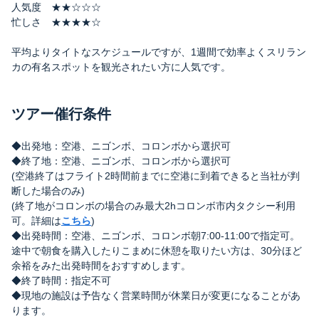
人気度 ★★☆☆☆
忙しさ ★★★★☆
平均よりタイトなスケジュールですが、1週間で効率よくスリラン
カの有名スポットを観光されたい方に人気です。
ツアー催行条件
◆出発地：空港、ニゴンボ、コロンボから選択可
◆終了地：空港、ニゴンボ、コロンボから選択可
(空港終了はフライト2時間前までに空港に到着できると当社が判
断した場合のみ)
(終了地がコロンボの場合のみ最大2hコロンボ市内タクシー利用
可。詳細は
こちら
)
◆出発時間：空港、ニゴンボ、コロンボ朝7:00-11:00で指定可。
途中で朝食を購入したりこまめに休憩を取りたい方は、30分ほど
余裕をみた出発時間をおすすめします。
◆終了時間：指定不可
◆現地の施設は予告なく営業時間が休業日が変更になることがあ
ります。