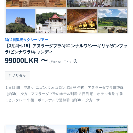
3泊4日観光タクシーツアー
【3泊4日-15】アヌラーダプラ/ポロンナルワ/シーギリヤ/ダンブッ
ラ/ピンナワラ/キャンディ
99000LKR 〜
（約46,513円〜）
ノリタケ
１日目 朝 空港 or ニゴンボ or コロンボ出発 午後 アヌラーダプラ遺跡群
（約3h） 夕方 アヌラーダプラのホテル到着 ２日目 朝 ホテル出発 午前
ミヒンタレー 午後 ポロンナルワ遺跡群（約3h） 夕方 サ...