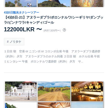
4泊5日観光タクシーツアー
【4泊5日-21】アヌラーダプラ/ポロンナルワ/シーギリヤ/ダンブッ
ラ/ピンナワラ/キャンディ/ゴール
122000LKR 〜
（約57,320円〜）
ノリタケ
１日目 朝 空港 or ニゴンボ or コロンボ出発 午後 アヌラーダプラ遺跡群
（約3h） 夕方 アヌラーダプラのホテル到着 ２日目 朝 ホテル出発 午前
ミヒンタレー 午後 ポロンナルワ遺跡群（約3h） 夕方 サ...