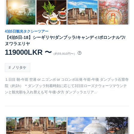
4泊5日観光タクシーツアー
【4泊5日-18】シーギリヤ/ダンブッラ/キャンディ/ポロンナルワ/
ヌワラエリヤ
119000LKR 〜
（約55,910円〜）
ノリタケ
１日目 朝-午前 空港 or ニゴンボ or コロンボ出発 午前-午後 ダンブッラ石窟寺
院（約1h） ＊ダンブッラ到着時刻に応じて3日目ローズクウォーツマウンテ
ンと観光順を入れ替えも可 午後-夕方 ダンブッラエリア...