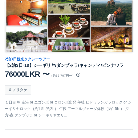
2泊3日観光タクシーツアー
【2泊3日-19】シーギリヤ/ダンブッラ/キャンディ/ピンナワラ
76000LKR 〜
（約35,707円〜）
ノリタケ
１日目 朝 空港 or ニゴンボ or コロンボ出発 午後 ピドゥランガラロック or シ
ーギリヤロック（約1.5h/約2h） 午後 アーユルヴェーダ体験（約1.5h-） 夕
方-夜 ダンブッラ or シーギリヤエリ...