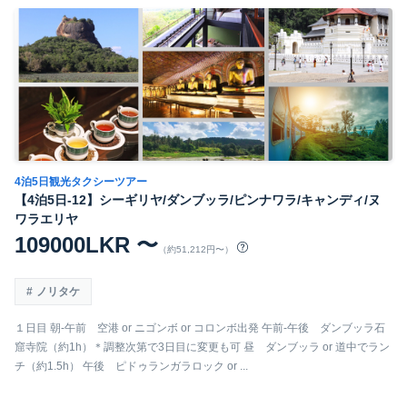
4泊5日観光タクシーツアー
【4泊5日-12】シーギリヤ/ダンブッラ/ピンナワラ/キャンディ/ヌ
ワラエリヤ
109000LKR 〜
（約51,212円〜）
ノリタケ
１日目 朝-午前 空港 or ニゴンボ or コロンボ出発 午前-午後 ダンブッラ石
窟寺院（約1h）＊調整次第で3日目に変更も可 昼 ダンブッラ or 道中でラン
チ（約1.5h） 午後 ピドゥランガラロック or ...