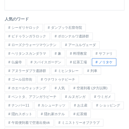
人気のワード
シーギリヤロック
ダンブッラ石窟寺院
ピドゥランガラロック
ポロンナルワ遺跡群
ローズクウォーツマウンテン
アーユルヴェーダ
ヘリタンスカンダラマ
象
料理教室
サファリ
仏歯寺
スパイスガーデン
紅茶工場
ノリタケ
アヌラーダプラ遺跡群
ミヒンタレー
列車
ゴール旧市街
ウナワトゥナビーチ
ホエールウォッチング
人気
空港到着 (夕方以降)
ベントタ、アフンガラビーチ
ルヌガンガ
ウミガメ
ナンバー11
カシューナッツ
お土産
ショッピング
隠れスポット
隠れ家ホテル
紅茶畑
午前便到着で空港出発ok
ミニストリーオブクラブ