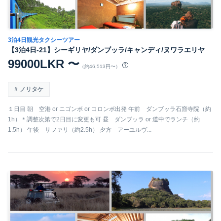
3泊4日観光タクシーツアー
【3泊4日-21】シーギリヤ/ダンブッラ/キャンディ/ヌワラエリヤ
99000LKR 〜
（約46,513円〜）
ノリタケ
１日目 朝 空港 or ニゴンボ or コロンボ出発 午前 ダンブッラ石窟寺院（約
1h）＊調整次第で2日目に変更も可 昼 ダンブッラ or 道中でランチ（約
1.5h） 午後 サファリ（約2.5h） 夕方 アーユルヴ...