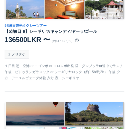
5泊6日観光タクシーツアー
【5泊6日-6】シーギリヤ/キャンディ/ヤーラ/ゴール
136500LKR 〜
（約64,132円〜）
ノリタケ
１日目 朝 空港 or ニゴンボ or コロンボ出発 昼 ダンブッラor道中でランチ
午後 ピドゥランガラロック or シーギリヤロック（約1.5h/約2h） 午後-夕
方 アーユルヴェーダ体験 夕方-夜 シーギリヤ...