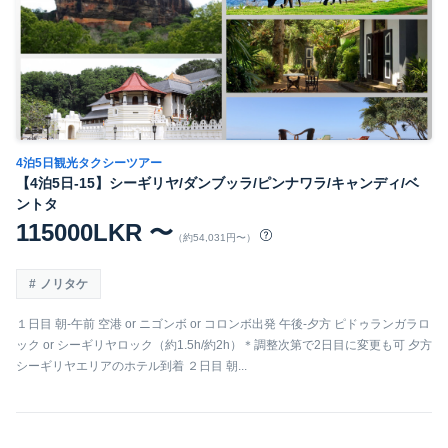
4泊5日観光タクシーツアー
【4泊5日-15】シーギリヤ/ダンブッラ/ピンナワラ/キャンディ/ベ
ントタ
115000LKR 〜
（約54,031円〜）
ノリタケ
１日目 朝-午前 空港 or ニゴンボ or コロンボ出発 午後-夕方 ピドゥランガラロ
ック or シーギリヤロック（約1.5h/約2h）＊調整次第で2日目に変更も可 夕方
シーギリヤエリアのホテル到着 ２日目 朝...