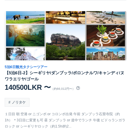
5泊6日観光タクシーツアー
【5泊6日-2】シーギリヤ/ダンブッラ/ポロンナルワ/キャンディ/ヌ
ワラエリヤ/ゴール
140500LKR 〜
（約66,012円〜）
ノリタケ
１日目 朝 空港 or ニゴンボ or コロンボ出発 午前 ダンブッラ石窟寺院（約
1h） ＊3日目に変更も可 昼 ダンブッラ or 道中でランチ 午後 ピドゥランガラ
ロック or シーギリヤロック（約1.5h/約2...