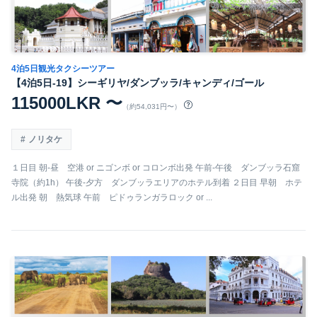
4泊5日観光タクシーツアー
【4泊5日-19】シーギリヤ/ダンブッラ/キャンディ/ゴール
115000LKR 〜
（約54,031円〜）
ノリタケ
１日目 朝-昼 空港 or ニゴンボ or コロンボ出発 午前-午後 ダンブッラ石窟
寺院（約1h） 午後-夕方 ダンブッラエリアのホテル到着 ２日目 早朝 ホテ
ル出発 朝 熱気球 午前 ピドゥランガラロック or ...