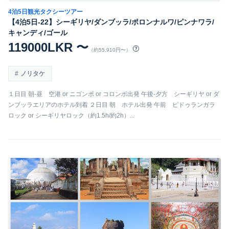
4泊5日観光タクシーツアー
【4泊5日-22】シーギリヤ/ダンブッラ/ポロンナルワ/ピンナワラ/
キャンディ/ゴール
119000LKR 〜
（約55,910円〜）
ノリタケ
１日目 朝-昼 空港 or ニゴンボ or コロンボ出発 午後-夕方 シーギリヤ or ダ
ンブッラエリアのホテル到着 ２日目 朝 ホテル出発 午前 ピドゥランガラ
ロック or シーギリヤロック（約1.5h/約2h）...