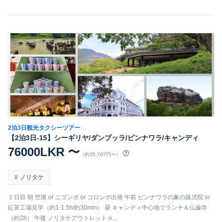
2泊3日観光タクシーツアー
【2泊3日-15】シーギリヤ/ダンブッラ/ピンナワラ/キャンディ
76000LKR 〜
（約35,707円〜）
ノリタケ
１日目 朝 空港 or ニゴンボ or コロンボ出発 午前 ピンナワラの象の孤児院 or
紅茶工場見学（約1-1.5h/約30min） 昼 キャンディ中心地でランチ＆仏歯寺
（約2h） 午後 ノリタケアウトレット o...