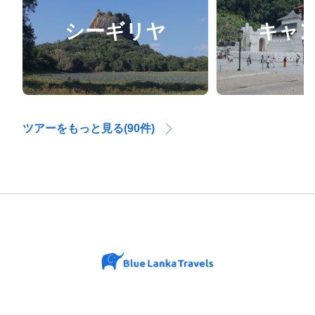
シーギリヤ
キャ
ツアーをもっと見る(90件)