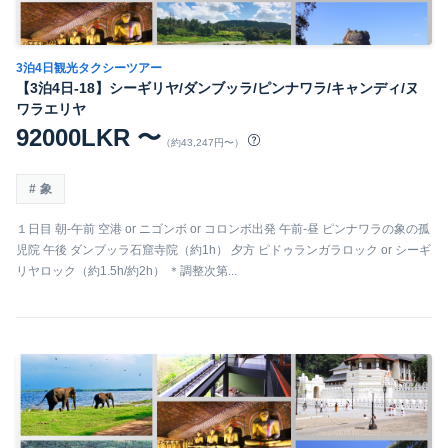
3泊4日観光タクシーツアー
【3泊4日-18】シーギリヤ/ダンブッラ/ピンナワラ/キャンディ/ヌ
ワラエリヤ
92000LKR 〜
（約43,247円〜）
象
１日目 朝-午前 空港 or ニゴンボ or コロンボ出発 午前-昼 ピンナワラの象の孤
児院 午後 ダンブッラ石窟寺院（約1h） 夕方 ピドゥランガラロック or シーギ
リヤロック（約1.5h/約2h） ＊調整次第...