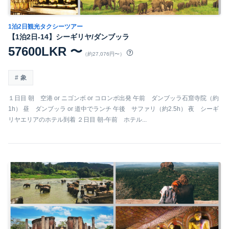
1泊2日観光タクシーツアー
【1泊2日-14】シーギリヤ/ダンブッラ
57600LKR 〜
（約27,076円〜）
象
１日目 朝 空港 or ニゴンボ or コロンボ出発 午前 ダンブッラ石窟寺院（約
1h） 昼 ダンブッラ or 道中でランチ 午後 サファリ（約2.5h） 夜 シーギ
リヤエリアのホテル到着 ２日目 朝-午前 ホテル...