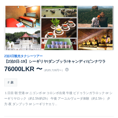
2泊3日観光タクシーツアー
【2泊3日-19】シーギリヤ/ダンブッラ/キャンディ/ピンナワラ
76000LKR 〜
（約35,726円〜）
象
１日目 朝 空港 or ニゴンボ or コロンボ出発 午後 ピドゥランガラロック or シ
ーギリヤロック（約1.5h/約2h） 午後 アーユルヴェーダ体験（約1.5h-） 夕
方-夜 ダンブッラ or シーギリヤエリ...