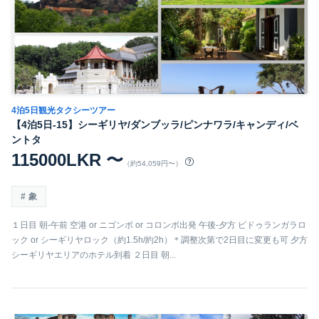
4泊5日観光タクシーツアー
【4泊5日-15】シーギリヤ/ダンブッラ/ピンナワラ/キャンディ/ベ
ントタ
115000LKR 〜
（約54,059円〜）
象
１日目 朝-午前 空港 or ニゴンボ or コロンボ出発 午後-夕方 ピドゥランガラロ
ック or シーギリヤロック（約1.5h/約2h）＊調整次第で2日目に変更も可 夕方
シーギリヤエリアのホテル到着 ２日目 朝...