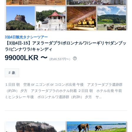
3泊4日観光タクシーツアー
【3泊4日-15】アヌラーダプラ/ポロンナルワ/シーギリヤ/ダンブッ
ラ/ピンナワラ/キャンディ
99000LKR 〜
（約46,537円〜）
象
１日目 朝 空港 or ニゴンボ or コロンボ出発 午後 アヌラーダプラ遺跡群
（約3h） 夕方 アヌラーダプラのホテル到着 ２日目 朝 ホテル出発 午前
ミヒンタレー 午後 ポロンナルワ遺跡群（約3h） 夕方 サ...