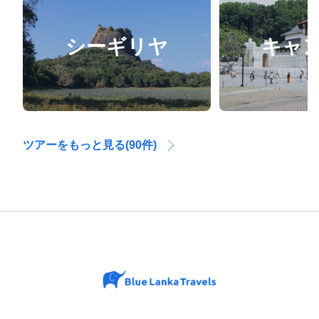
シーギリヤ
キャ
ツアーをもっと見る(90件)