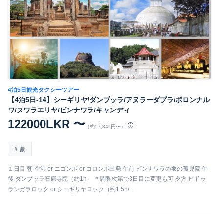
4泊5日観光タクシーツアー
【4泊5日-14】シーギリヤ/ダンブッラ/アヌラーダプラ/ポロンナル
ワ/ヌワラエリヤ/ピンナワラ/キャンディ
122000LKR 〜
（約57,349円〜）
象
１日目 朝 空港 or ニゴンボ or コロンボ出発 午前 ピンナワラの象の孤児院 午
後 ダンブッラ石窟寺院（約1h） ＊調整次第で3日目に変更も可 夕方 ピドゥ
ランガラロック or シーギリヤロック（約1.5h/...