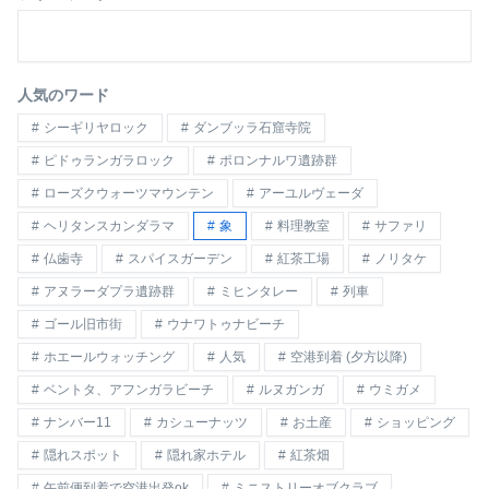
人気のワード
シーギリヤロック
ダンブッラ石窟寺院
ピドゥランガラロック
ポロンナルワ遺跡群
ローズクウォーツマウンテン
アーユルヴェーダ
ヘリタンスカンダラマ
象
料理教室
サファリ
仏歯寺
スパイスガーデン
紅茶工場
ノリタケ
アヌラーダプラ遺跡群
ミヒンタレー
列車
ゴール旧市街
ウナワトゥナビーチ
ホエールウォッチング
人気
空港到着 (夕方以降)
ベントタ、アフンガラビーチ
ルヌガンガ
ウミガメ
ナンバー11
カシューナッツ
お土産
ショッピング
隠れスポット
隠れ家ホテル
紅茶畑
午前便到着で空港出発ok
ミニストリーオブクラブ