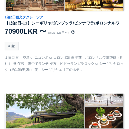
1泊2日観光タクシーツアー
【1泊2日-11】シーギリヤ/ダンブッラ/ピンナワラ/ポロンナルワ
70900LKR 〜
（約33,328円〜）
象
１日目 朝 空港 or ニゴンボ or コロンボ出発 午前 ポロンナルワ遺跡群（約
3h） 昼-午後 道中でランチ 夕方 ピドゥランガラロック or シーギリヤロッ
ク（約1.5h/約2h） 夜 シーギリヤエリアのホテ...