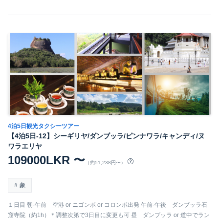
4泊5日観光タクシーツアー
【4泊5日-12】シーギリヤ/ダンブッラ/ピンナワラ/キャンディ/ヌ
ワラエリヤ
109000LKR 〜
（約51,238円〜）
象
１日目 朝-午前 空港 or ニゴンボ or コロンボ出発 午前-午後 ダンブッラ石
窟寺院（約1h）＊調整次第で3日目に変更も可 昼 ダンブッラ or 道中でラン