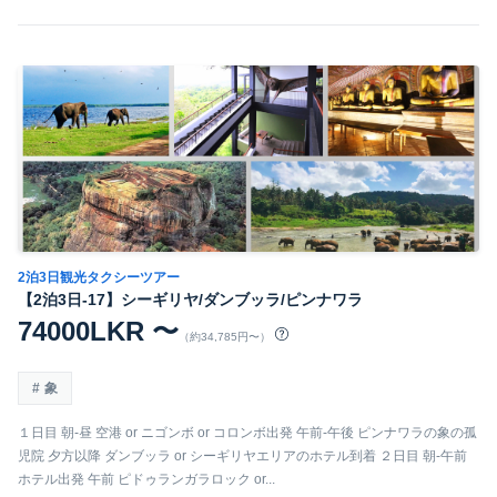
2泊3日観光タクシーツアー
【2泊3日-17】シーギリヤ/ダンブッラ/ピンナワラ
74000LKR 〜
（約34,785円〜）
象
１日目 朝-昼 空港 or ニゴンボ or コロンボ出発 午前-午後 ピンナワラの象の孤
児院 夕方以降 ダンブッラ or シーギリヤエリアのホテル到着 ２日目 朝-午前
ホテル出発 午前 ピドゥランガラロック or...