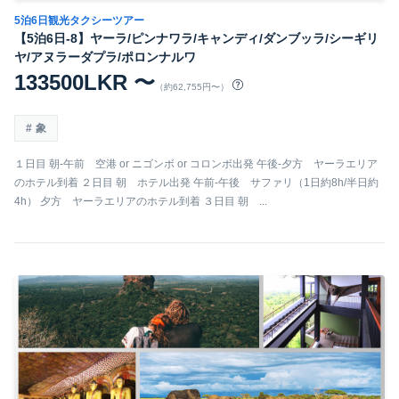
5泊6日観光タクシーツアー
【5泊6日-8】ヤーラ/ピンナワラ/キャンディ/ダンブッラ/シーギリ
ヤ/アヌラーダプラ/ポロンナルワ
133500LKR 〜
（約62,755円〜）
象
１日目 朝-午前 空港 or ニゴンボ or コロンボ出発 午後-夕方 ヤーラエリア
のホテル到着 ２日目 朝 ホテル出発 午前-午後 サファリ（1日約8h/半日約
4h） 夕方 ヤーラエリアのホテル到着 ３日目 朝 ...