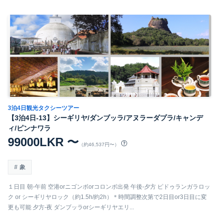
3泊4日観光タクシーツアー
【3泊4日-13】シーギリヤ/ダンブッラ/アヌラーダプラ/キャンデ
ィ/ピンナワラ
99000LKR 〜
（約46,537円〜）
象
１日目 朝-午前 空港orニゴンボorコロンボ出発 午後-夕方 ピドゥランガラロッ
ク or シーギリヤロック（約1.5h/約2h）＊時間調整次第で2日目or3日目に変
更も可能 夕方-夜 ダンブッラorシーギリヤエリ...