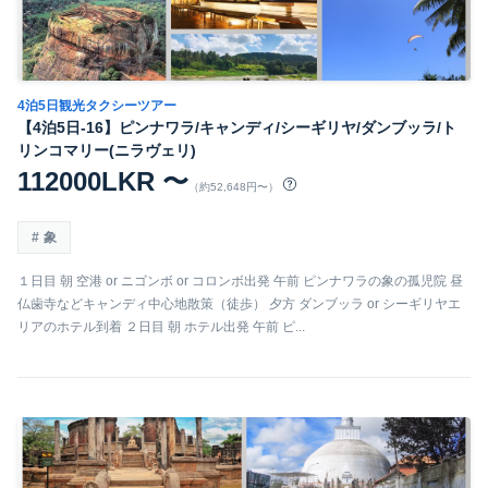
4泊5日観光タクシーツアー
【4泊5日-16】ピンナワラ/キャンディ/シーギリヤ/ダンブッラ/ト
リンコマリー(ニラヴェリ)
112000LKR 〜
（約52,648円〜）
象
１日目 朝 空港 or ニゴンボ or コロンボ出発 午前 ピンナワラの象の孤児院 昼
仏歯寺などキャンディ中心地散策（徒歩） 夕方 ダンブッラ or シーギリヤエ
リアのホテル到着 ２日目 朝 ホテル出発 午前 ピ...