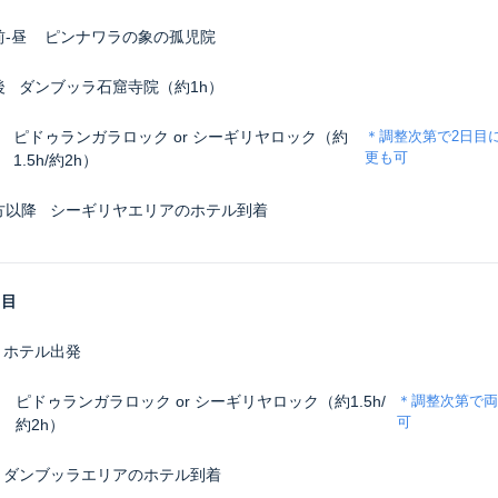
前-昼
ピンナワラの象の孤児院
後
ダンブッラ石窟寺院（約1h）
ピドゥランガラロック or シーギリヤロック（約
＊調整次第で2日目
更も可
1.5h/約2h）
方以降
シーギリヤエリアのホテル到着
日目
ホテル出発
ピドゥランガラロック or シーギリヤロック（約1.5h/
＊調整次第で両
可
約2h）
ダンブッラエリアのホテル到着