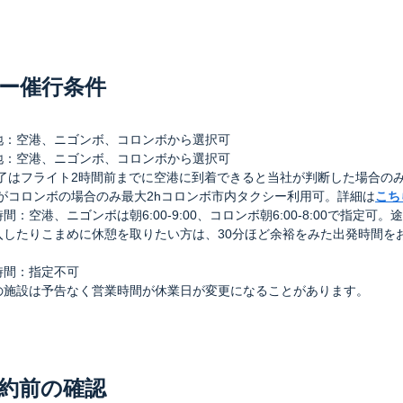
ー催行条件
地：空港、ニゴンボ、コロンボから選択可
地：空港、ニゴンボ、コロンボから選択可
終了はフライト2時間前までに空港に到着できると当社が判断した場合のみ
地がコロンボの場合のみ最大2hコロンボ市内タクシー利用可。詳細は
こち
間：空港、ニゴンボは朝6:00-9:00、コロンボ朝6:00-8:00で指定可。
入したりこまめに休憩を取りたい方は、30分ほど余裕をみた出発時間を
。
時間：指定不可
の施設は予告なく営業時間が休業日が変更になることがあります。
約前の確認