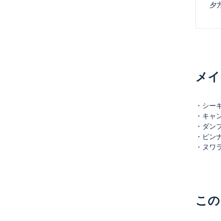
 夕
メイ
・シーギリ
・キャンデ
・ダンブッ
・ピンナワ
・ヌワラエ
この