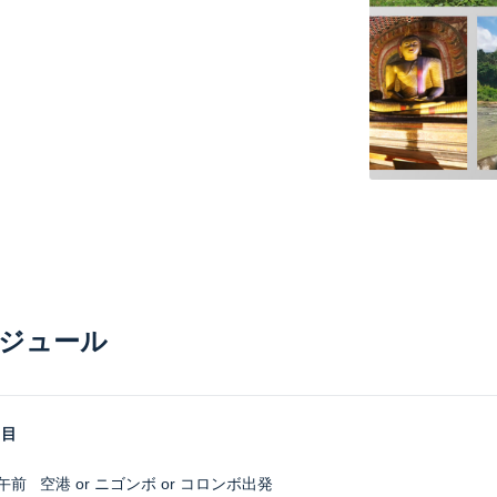
ジュール
日目
-午前
空港 or ニゴンボ or コロンボ出発