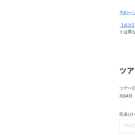
予約〜
【必読
トは異
ツア
ツアー
3泊4日
氏名(ロ