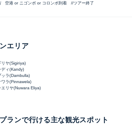
方
空港 or ニゴンボ or コロンボ到着 //ツアー終了
ンエリア
ヤ(Sigiriya)
ィ(Kandy)
ラ(Dambulla)
ラ(Pinnawela)
リヤ(Nuwara Eliya)
プランで行ける主な観光スポット