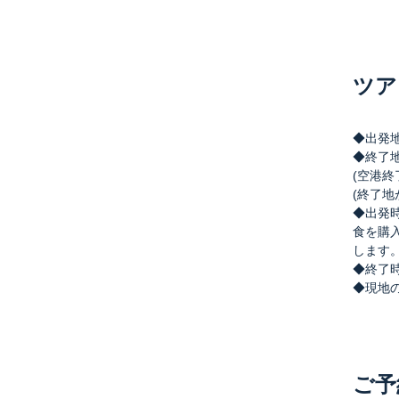
ツア
◆出発
◆終了
(空港
(終了
◆出発時
食を購
します
◆終了
◆現地
ご予