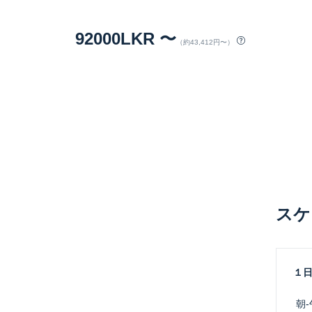
92000LKR 〜
（約43,412円〜）
スケ
１
 朝