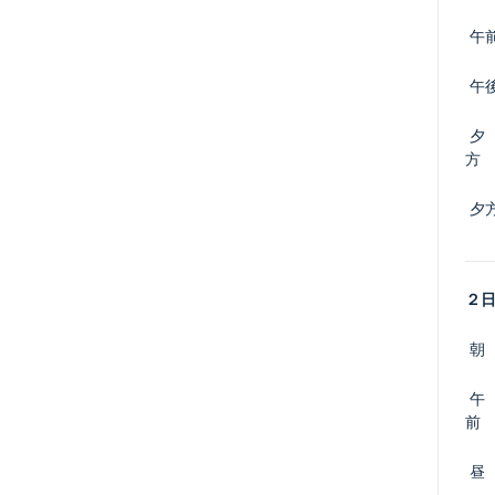
 午
 午
 夕
方
 夕
２
 朝
 午
前
 昼