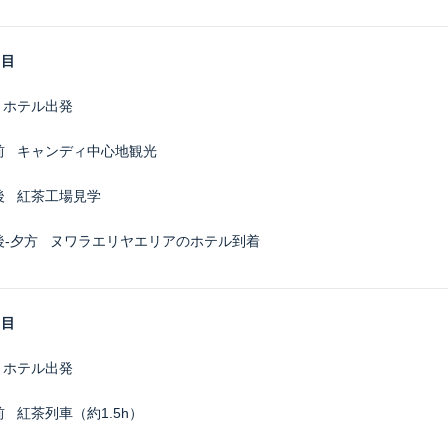
日目
ホテル出発
前
キャンディ中心地観光
後
紅茶工場見学
後-夕方
ヌワラエリヤエリアのホテル到着
日目
ホテル出発
前
紅茶列車（約1.5h）