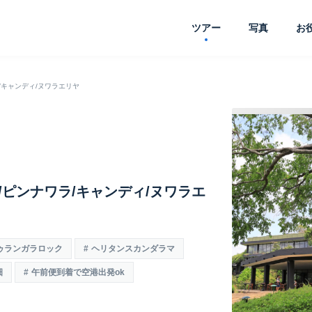
ツアー
写真
お
ラ/キャンディ/ヌワラエリヤ
ラ/ピンナワラ/キャンディ/ヌワラエ
ゥランガラロック
ヘリタンスカンダラマ
畑
午前便到着で空港出発ok