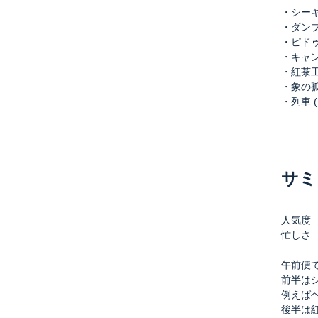
・シーギリヤ
・ダンブッ
・ピドゥラ
・キャンデ
・紅茶工場 
・象の孤児院
・列車 (
サミ
人気度
忙しさ
午前便
前半は
例えば
後半は