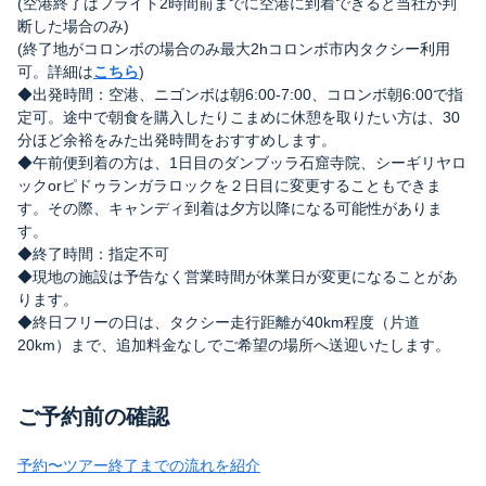
(空港終了はフライト2時間前までに空港に到着できると当社が判
断した場合のみ)
(終了地がコロンボの場合のみ最大2hコロンボ市内タクシー利用
可。詳細は
こちら
)
◆出発時間：空港、ニゴンボは朝6:00-7:00、コロンボ朝6:00で指
定可。途中で朝食を購入したりこまめに休憩を取りたい方は、30
分ほど余裕をみた出発時間をおすすめします。
◆午前便到着の方は、1日目のダンブッラ石窟寺院、シーギリヤロ
ックorピドゥランガラロックを２日目に変更することもできま
す。その際、キャンディ到着は夕方以降になる可能性がありま
す。
◆終了時間：指定不可
◆現地の施設は予告なく営業時間が休業日が変更になることがあ
ります。
◆終日フリーの日は、タクシー走行距離が40km程度（片道
20km）まで、追加料金なしでご希望の場所へ送迎いたします。
ご予約前の確認
予約〜ツアー終了までの流れを紹介