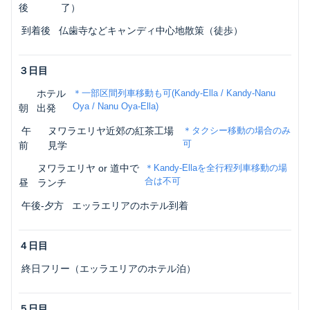
後
了）
 到着後
仏歯寺などキャンディ中心地散策（徒歩）
３日目
ホテル
＊一部区間列車移動も可(Kandy-Ella / Kandy-Nanu
Oya / Nanu Oya-Ella)
朝
出発
 午
ヌワラエリヤ近郊の紅茶工場
＊タクシー移動の場合のみ
可
前
見学
ヌワラエリヤ or 道中で
＊Kandy-Ellaを全行程列車移動の場
合は不可
昼
ランチ
 午後-夕方
エッラエリアのホテル到着
４日目
 終日フリー（エッラエリアのホテル泊） 
５日目