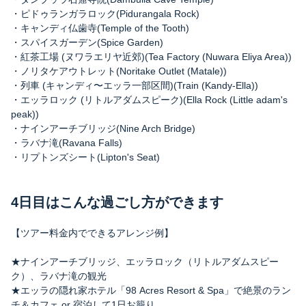
・ピドゥランガラロック(Pidurangala Rock)
・キャンディ仏歯寺(Temple of the Tooth)
・スパイスガーデン(Spice Garden)
・紅茶工場 (ヌワラエリヤ近郊)(Tea Factory (Nuwara Eliya Area))
・ノリタケアウトレット(Noritake Outlet (Matale))
・列車 (キャンディ〜エッラ一部区間)(Train (Kandy-Ella))
・エッラロック (リトルアダムスピーク)(Ella Rock (Little adam's
peak))
・ナインアーチブリッジ(Nine Arch Bridge)
・ラバナ滝(Ravana Falls)
・リプトンズシート(Lipton's Seat)
4日目はこんな過ごし方ができます
【ツアー料金内でできるアレンジ例】
★ナインアーチブリッジ、エッラロック（リトルアダムスピー
ク）、ラバナ滝の観光
★エッラの隠れ家ホテル「98 Acres Resort & Spa」で絶景のラン
チ＆カフェ or 宿泊して1日お籠り