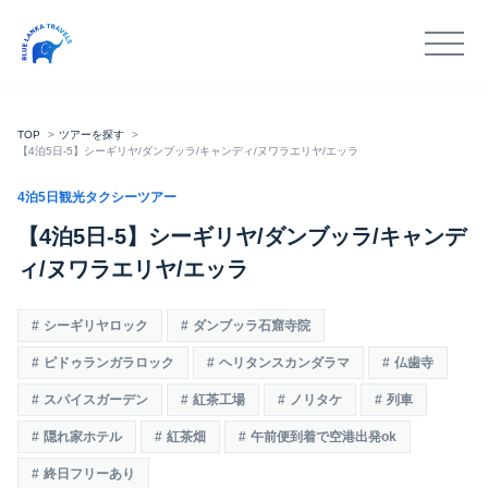
TOP
ツアーを探す
【4泊5日-5】シーギリヤ/ダンブッラ/キャンディ/ヌワラエリヤ/エッラ
4泊5日観光タクシーツアー
【4泊5日-5】シーギリヤ/ダンブッラ/キャンデ
ィ/ヌワラエリヤ/エッラ
シーギリヤロック
ダンブッラ石窟寺院
ピドゥランガラロック
ヘリタンスカンダラマ
仏歯寺
スパイスガーデン
紅茶工場
ノリタケ
列車
隠れ家ホテル
紅茶畑
午前便到着で空港出発ok
終日フリーあり