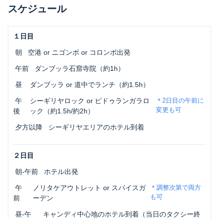
スケジュール
１日目
 朝
空港 or ニゴンボ or コロンボ出発
 午前
ダンブッラ石窟寺院（約1h）
 昼
ダンブッラ
or 道中でランチ（約1.5h）
 午
シーギリヤロック or ピドゥランガラロ
＊2日目の午前に
変更も可
後
ック（約1.5h/約2h）
 夕方以降
シーギリヤエリアのホテル到着
２日目
 朝-午前
ホテル出発
 午
ノリタケアウトレット or スパイスガ
＊調整次第で両方
も可
前
ーデン
 昼-午
キャンディ中心地のホテル到着（当日のタクシー終