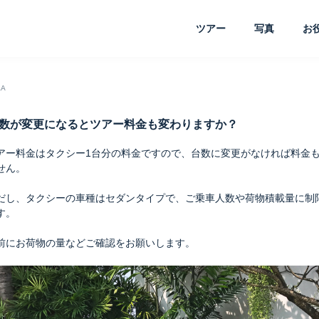
ツアー
写真
お
&A
数が変更になるとツアー料金も変わりますか？
アー料金はタクシー1台分の料金ですので、台数に変更がなければ料金
せん。
だし、タクシーの車種はセダンタイプで、ご乗車人数や荷物積載量に制
す。
前にお荷物の量などご確認をお願いします。