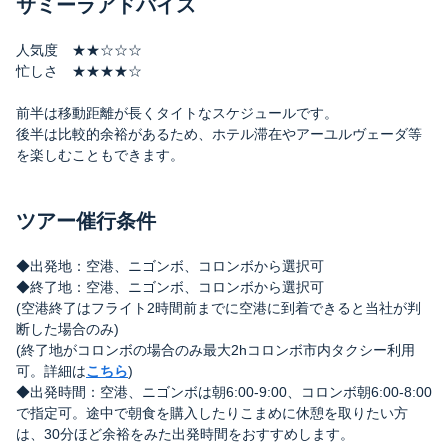
サミーラアドバイス
人気度 ★★☆☆☆
忙しさ ★★★★☆
前半は移動距離が長くタイトなスケジュールです。
後半は比較的余裕があるため、ホテル滞在やアーユルヴェーダ等
を楽しむこともできます。
ツアー催行条件
◆出発地：空港、ニゴンボ、コロンボから選択可
◆終了地：空港、ニゴンボ、コロンボから選択可
(空港終了はフライト2時間前までに空港に到着できると当社が判
断した場合のみ)
(終了地がコロンボの場合のみ最大2hコロンボ市内タクシー利用
可。詳細は
こちら
)
◆出発時間：空港、ニゴンボは朝6:00-9:00、コロンボ朝6:00-8:00
で指定可。途中で朝食を購入したりこまめに休憩を取りたい方
は、30分ほど余裕をみた出発時間をおすすめします。