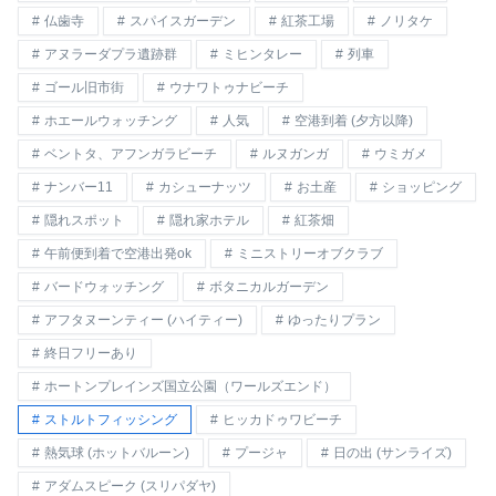
仏歯寺
スパイスガーデン
紅茶工場
ノリタケ
アヌラーダプラ遺跡群
ミヒンタレー
列車
ゴール旧市街
ウナワトゥナビーチ
ホエールウォッチング
人気
空港到着 (夕方以降)
ベントタ、アフンガラビーチ
ルヌガンガ
ウミガメ
ナンバー11
カシューナッツ
お土産
ショッピング
隠れスポット
隠れ家ホテル
紅茶畑
午前便到着で空港出発ok
ミニストリーオブクラブ
バードウォッチング
ボタニカルガーデン
アフタヌーンティー (ハイティー)
ゆったりプラン
終日フリーあり
ホートンプレインズ国立公園（ワールズエンド）
ストルトフィッシング
ヒッカドゥワビーチ
熱気球 (ホットバルーン)
プージャ
日の出 (サンライズ)
アダムスピーク (スリパダヤ)