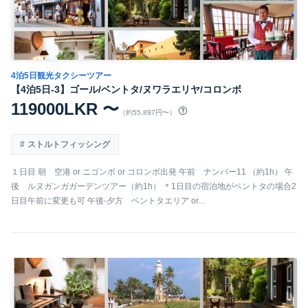
4泊5日観光タクシーツアー
【4泊5日-3】ゴール/ベントタ/ヌワラエリヤ/コロンボ
119000LKR 〜
（約55,897円〜）
ストルトフィッシング
１日目 朝 空港 or ニゴンボ or コロンボ出発 午前 ナンバー11 （約1h） 午
後 ルヌガンガガーデンツアー（約1h） ＊1日目の宿泊地がベントタの場合2
日目午前に変更も可 午後-夕方 ベントタエリア or...