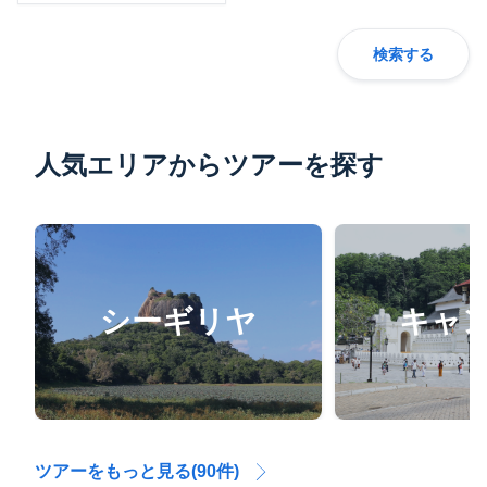
検索する
人気エリアからツアーを探す
シーギリヤ
キャ
ツアーをもっと見る(90件)