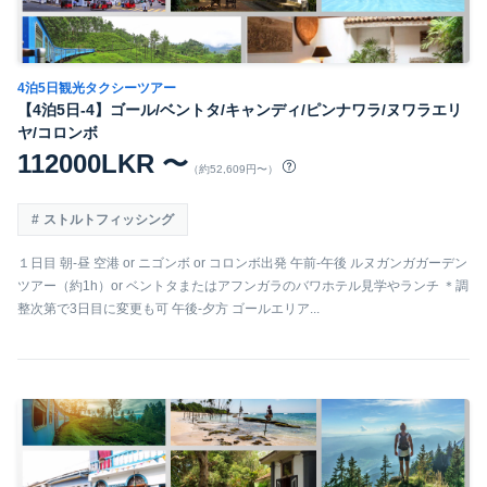
4泊5日観光タクシーツアー
【4泊5日-4】ゴール/ベントタ/キャンディ/ピンナワラ/ヌワラエリ
ヤ/コロンボ
112000LKR 〜
（約52,609円〜）
ストルトフィッシング
１日目 朝-昼 空港 or ニゴンボ or コロンボ出発 午前-午後 ルヌガンガガーデン
ツアー（約1h）or ベントタまたはアフンガラのバワホテル見学やランチ ＊調
整次第で3日目に変更も可 午後-夕方 ゴールエリア...