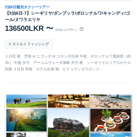
5泊6日観光タクシーツアー
【5泊6日-7】シーギリヤ/ダンブッラ/ポロンナルワ/キャンディ/ゴ
ール/ヌワラエリヤ
136500LKR 〜
（約64,117円〜）
ストルトフィッシング
１日目 朝 空港 or ニゴンボ or コロンボ出発 午後 ポロンナルワ遺跡群（約
3h） 午後-夕方 アーユルヴェーダ体験 夕方-夜 シーギリヤエリアのホテル
到着 ２日目 早朝 ホテル出発 朝 ピドゥランガラロック...