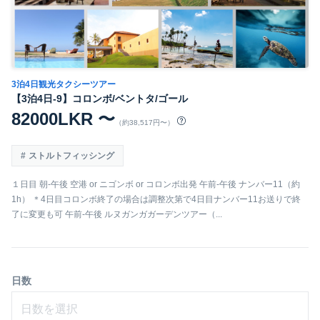
3泊4日観光タクシーツアー
【3泊4日-9】コロンボ/ベントタ/ゴール
82000LKR 〜
（約38,517円〜）
ストルトフィッシング
１日目 朝-午後 空港 or ニゴンボ or コロンボ出発 午前-午後 ナンバー11（約
1h） ＊4日目コロンボ終了の場合は調整次第で4日目ナンバー11お送りで終
了に変更も可 午前-午後 ルヌガンガガーデンツアー（...
日数
日数を選択