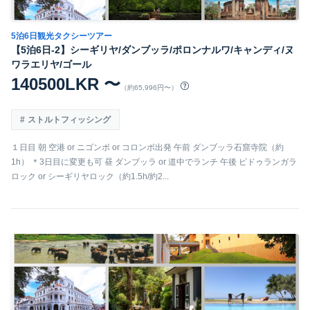
5泊6日観光タクシーツアー
【5泊6日-2】シーギリヤ/ダンブッラ/ポロンナルワ/キャンディ/ヌ
ワラエリヤ/ゴール
140500LKR 〜
（約65,996円〜）
ストルトフィッシング
１日目 朝 空港 or ニゴンボ or コロンボ出発 午前 ダンブッラ石窟寺院（約
1h） ＊3日目に変更も可 昼 ダンブッラ or 道中でランチ 午後 ピドゥランガラ
ロック or シーギリヤロック（約1.5h/約2...