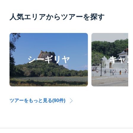
人気エリアからツアーを探す
シーギリヤ
キャ
ツアーをもっと見る(90件)