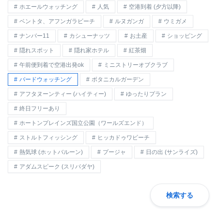
ホエールウォッチング
人気
空港到着 (夕方以降)
ベントタ、アフンガラビーチ
ルヌガンガ
ウミガメ
ナンバー11
カシューナッツ
お土産
ショッピング
隠れスポット
隠れ家ホテル
紅茶畑
午前便到着で空港出発ok
ミニストリーオブクラブ
バードウォッチング
ボタニカルガーデン
アフタヌーンティー (ハイティー)
ゆったりプラン
終日フリーあり
ホートンプレインズ国立公園（ワールズエンド）
ストルトフィッシング
ヒッカドゥワビーチ
熱気球 (ホットバルーン)
プージャ
日の出 (サンライズ)
アダムスピーク (スリパダヤ)
検索する