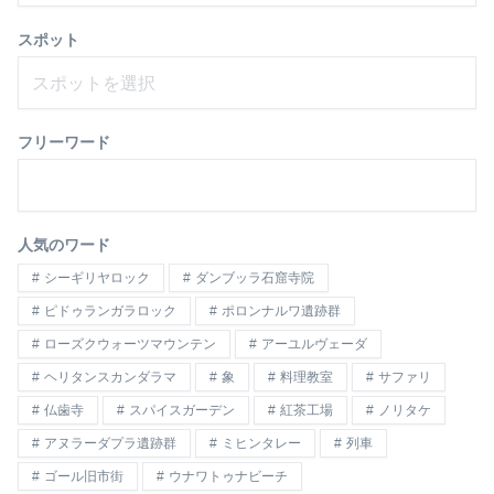
スポット
スポットを選択
フリーワード
人気のワード
シーギリヤロック
ダンブッラ石窟寺院
ピドゥランガラロック
ポロンナルワ遺跡群
ローズクウォーツマウンテン
アーユルヴェーダ
ヘリタンスカンダラマ
象
料理教室
サファリ
仏歯寺
スパイスガーデン
紅茶工場
ノリタケ
アヌラーダプラ遺跡群
ミヒンタレー
列車
ゴール旧市街
ウナワトゥナビーチ