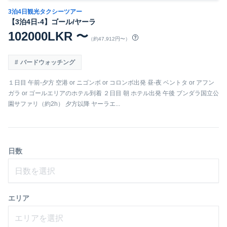
3泊4日観光タクシーツアー
【3泊4日-4】ゴール/ヤーラ
102000LKR 〜
（約47,912円〜）
バードウォッチング
１日目 午前-夕方 空港 or ニゴンボ or コロンボ出発 昼-夜 ベントタ or アフン
ガラ or ゴールエリアのホテル到着 ２日目 朝 ホテル出発 午後 ブンダラ国立公
園サファリ（約2h） 夕方以降 ヤーラエ...
日数
日数を選択
エリア
エリアを選択