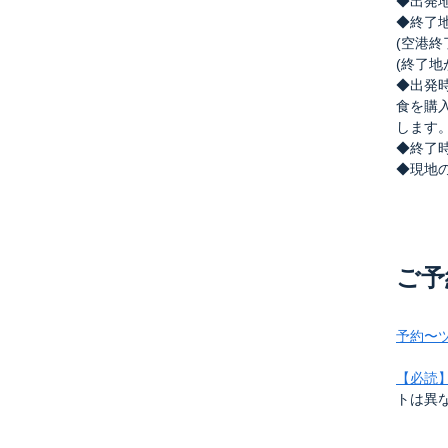
◆出発
◆終了
(空港
(終了
◆出発時
食を購
します
◆終了
◆現地
ご予
予約〜
【必読
トは異