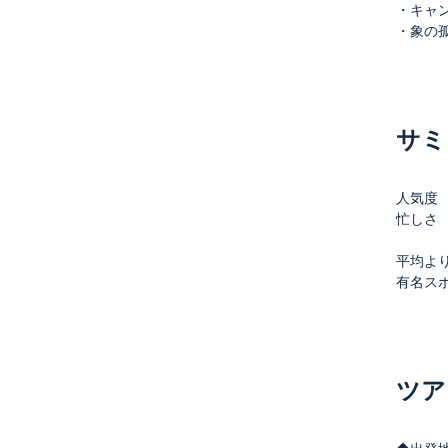
・キャンデ
・象の孤児院
サミ
人気度
忙しさ
平均よ
有名ス
ツア