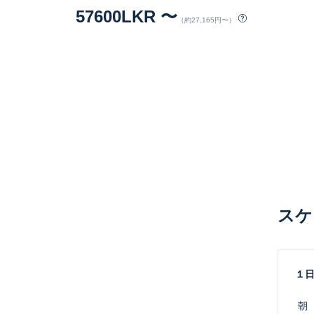
57600LKR 〜
（約27,165円〜）
スケ
１
 朝