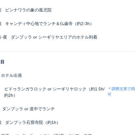
前
ピンナワラの象の孤児院
後
キャンディ中心地でランチ＆仏歯寺（約2-3h）
方-夜
ダンブッラ or シーギリヤエリアのホテル到着
日目
ホテル出発
ピドゥランガラロック or シーギリヤロック（約1.5h/
＊調整次第で両
可
約2h）
ダンブッラ
or 道中でランチ
後
ダンブッラ石窟寺院（約1h）