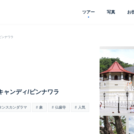
ツアー
写真
お
/ピンナワラ
/キャンディ/ピンナワラ
タンスカンダラマ
象
仏歯寺
人気