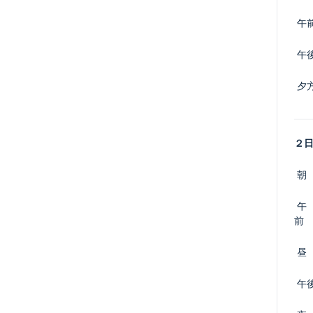
 午
 午
 夕
２
 朝
 午
前
 昼
 午