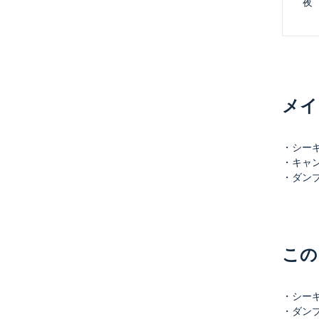
 夜
メイ
・シーギリ
・キャンデ
・ダンブッ
この
・シーギリヤ
・ダンブッ