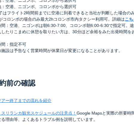
地：空港、ニゴンボ、コロンボから選択可
地：空港、ニゴンボ、コロンボから選択可
終了はフライト2時間前までに空港に到着できると当社が判断した場合のみ
地がコロンボの場合のみ最大2hコロンボ市内タクシー利用可。詳細は
こち
間：空港、ニゴンボは朝6:30-7:00、コロンボ朝6:00-6:30で指定可。
入したりこまめに休憩を取りたい方は、30分ほど余裕をみた出発時間を
。
時間：指定不可
の施設は予告なく営業時間が休業日が変更になることがあります。
約前の確認
ツアー終了までの流れを紹介
】スリランカ観光スケジュールの注意点！
Google Mapsと実際の所要
なる理由等、よくあるトラブル例を説明しています。