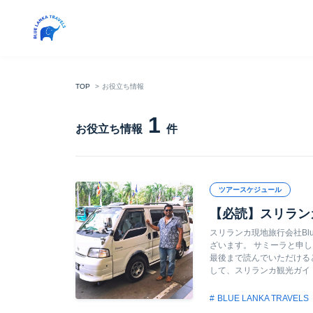
TOP
お役立ち情報
1
お役立ち情報
件
ツアースケジュール
【必読】スリラン
スリランカ現地旅行会社Blue
ざいます。 サミーラと申
最後まで読んでいただける
して、スリランカ観光ガイド
BLUE LANKA TRAVELS