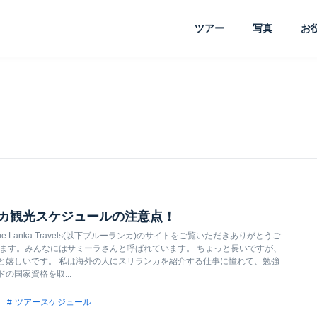
ツアー
写真
お
カ観光スケジュールの注意点！
 Lanka Travels(以下ブルーランカ)のサイトをご覧いただきありがとうご
します。みんなにはサミーラさんと呼ばれています。 ちょっと長いですが、
と嬉しいです。 私は海外の人にスリランカを紹介する仕事に憧れて、勉強
の国家資格を取...
ツアースケジュール