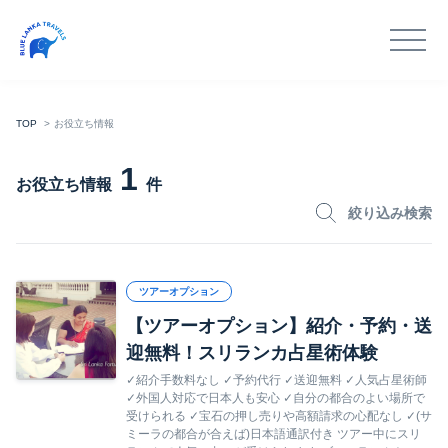
TOP
お役立ち情報
1
お役立ち情報
件
絞り込み検索
ツアーオプション
【ツアーオプション】紹介・予約・送
迎無料！スリランカ占星術体験
✓紹介手数料なし ✓予約代行 ✓送迎無料 ✓人気占星術師
✓外国人対応で日本人も安心 ✓自分の都合のよい場所で
受けられる ✓宝石の押し売りや高額請求の心配なし ✓(サ
ミーラの都合が合えば)日本語通訳付き ツアー中にスリ