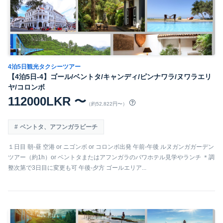
4泊5日観光タクシーツアー
【4泊5日-4】ゴール/ベントタ/キャンディ/ピンナワラ/ヌワラエリ
ヤ/コロンボ
112000LKR 〜
（約52,822円〜）
ベントタ、アフンガラビーチ
１日目 朝-昼 空港 or ニゴンボ or コロンボ出発 午前-午後 ルヌガンガガーデン
ツアー（約1h）or ベントタまたはアフンガラのバワホテル見学やランチ ＊調
整次第で3日目に変更も可 午後-夕方 ゴールエリア...