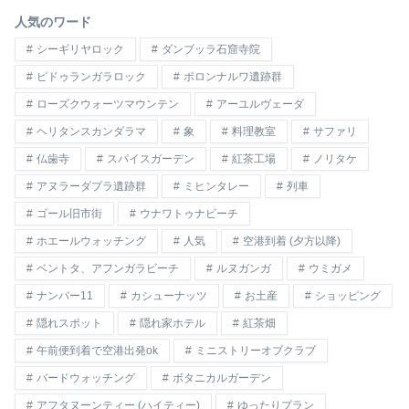
人気のワード
シーギリヤロック
ダンブッラ石窟寺院
ピドゥランガラロック
ポロンナルワ遺跡群
ローズクウォーツマウンテン
アーユルヴェーダ
ヘリタンスカンダラマ
象
料理教室
サファリ
仏歯寺
スパイスガーデン
紅茶工場
ノリタケ
アヌラーダプラ遺跡群
ミヒンタレー
列車
ゴール旧市街
ウナワトゥナビーチ
ホエールウォッチング
人気
空港到着 (夕方以降)
ベントタ、アフンガラビーチ
ルヌガンガ
ウミガメ
ナンバー11
カシューナッツ
お土産
ショッピング
隠れスポット
隠れ家ホテル
紅茶畑
午前便到着で空港出発ok
ミニストリーオブクラブ
バードウォッチング
ボタニカルガーデン
アフタヌーンティー (ハイティー)
ゆったりプラン