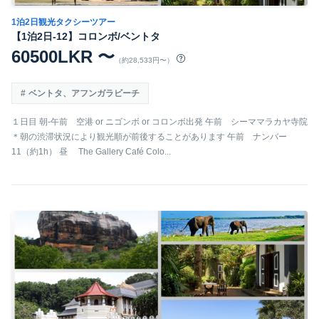
1泊2日観光タクシーツアー
【1泊2日-12】コロンボ/ベントタ
60500LKR 〜
（約28,533円〜）
ベントタ、アフンガラビーチ
１日目 朝-午前 空港 or ニゴンボ or コロンボ出発 午前 シーママラカヤ寺院
＊朝の渋滞状況により観光順が前後することがあります 午前 ナンバー
11（約1h） 昼 The Gallery Café Colo...