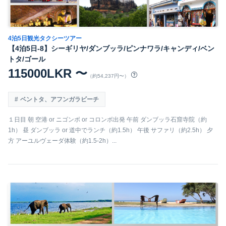
4泊5日観光タクシーツアー
【4泊5日-8】シーギリヤ/ダンブッラ/ピンナワラ/キャンディ/ベン
トタ/ゴール
115000LKR 〜
（約54,237円〜）
ベントタ、アフンガラビーチ
１日目 朝 空港 or ニゴンボ or コロンボ出発 午前 ダンブッラ石窟寺院（約
1h） 昼 ダンブッラ or 道中でランチ（約1.5h） 午後 サファリ（約2.5h） 夕
方 アーユルヴェーダ体験（約1.5-2h）...