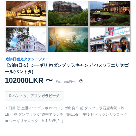
3泊4日観光タクシーツアー
【3泊4日-5】シーギリヤ/ダンブッラ/キャンディ/ヌワラエリヤ/ゴ
ール(ベントタ)
102000LKR 〜
（約48,106円〜）
ベントタ、アフンガラビーチ
１日目 朝 空港 or ニゴンボ or コロンボ出発 午前 ダンブッラ石窟寺院（約
1h） 昼 ダンブッラ or 道中でランチ（約1.5h） 午後 ピドゥランガラロック
or シーギリヤロック（約1.5h/約2h） ...