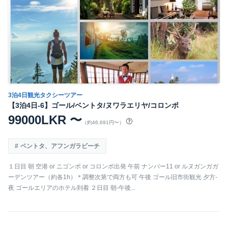
3泊4日観光タクシーツアー
【3泊4日-6】ゴール/ベントタ/ヌワラエリヤ/コロンボ
99000LKR 〜
（約46,691円〜）
ベントタ、アフンガラビーチ
１日目 朝 空港 or ニゴンボ or コロンボ出発 午前 ナンバー11 or ルヌガンガガ
ーデンツアー（約各1h）＊調整次第で両方も可 午後 ゴール旧市街観光 夕方-
夜 ゴールエリアのホテル到着 ２日目 朝-午後...